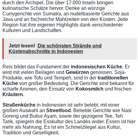
durch den Archipel. Die über 17.000 Inseln bringen
kulinarische Schätze hervor. Denke an würzige
Currygerichte von Sumatra, an nudelbasierte Gerichte aus
Java und an fischreiche Mahlzeiten von den Küsten. Jede
Region hat ihre eigenen Highlights dank verschiedener
Kulturen und Landschaften.
Jetzt lesen!
Die schönsten Strände und
Küstenabschnitte in Indonesien
Reis bildet das Fundament der
indonesischen Küche
. Er
wird mit vielen Beilagen und
Gewürzen
genossen. Soja-
Produkte, wie Tofu und Tempeh, sind in der
traditionellen
Küche
von großer Bedeutung. Die Gerichte sind bekannt für
scharfe Aromen, den Einsatz von
Kokosmilch
und frischen
Kräutern
.
Straßenküche
in Indonesien ist sehr belebt, mit einer
großen Auswahl an
Streetfood
. Beliebte Gerichte wie Nasi
Goreng und Bubur Ayam, sowie der gezogene Tee, Teh
Tarik, spiegeln die Esskultur des Landes wider. Essen ist hier
mehr als Nahrung. Es ist ein Schmelztiegel aus Kultur,
Tradition und Geselligkeit.