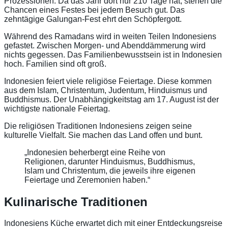
Prozessionen. Da das Jahr dort nur 210 Tage hat, stehen die
Chancen eines Festes bei jedem Besuch gut. Das
zehntägige
Galungan-Fest
ehrt den Schöpfergott.
Während des
Ramadans
wird in weiten Teilen Indonesiens
gefastet. Zwischen Morgen- und Abenddämmerung wird
nichts gegessen. Das
Familienbewusstsein
ist in Indonesien
hoch. Familien sind oft groß.
Indonesien feiert viele religiöse Feiertage. Diese kommen
aus dem Islam, Christentum, Judentum, Hinduismus und
Buddhismus. Der
Unabhängigkeitstag
am 17. August ist der
wichtigste nationale Feiertag.
Die
religiösen Traditionen Indonesiens
zeigen seine
kulturelle Vielfalt. Sie machen das Land offen und bunt.
„Indonesien beherbergt eine Reihe von
Religionen, darunter Hinduismus, Buddhismus,
Islam und Christentum, die jeweils ihre eigenen
Feiertage und Zeremonien haben.“
Kulinarische Traditionen
Indonesiens Küche erwartet dich mit einer Entdeckungsreise