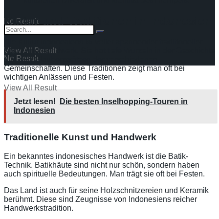
kulturellen Diversität und Identität des Archipels.“
Kultur und Traditionen in Indonesien
No Result
Die Kultur Indonesiens ist voller spannender traditioneller
View All Result
Kunst und Handwerk. Sie hat tiefe Wurzeln in der Geschichte
No Result
und den Glaubenssätzen der verschiedenen
Gemeinschaften. Diese Traditionen zeigt man oft bei
wichtigen Anlässen und Festen.
View All Result
Jetzt lesen!
Die besten Inselhopping-Touren in
Indonesien
Traditionelle Kunst und Handwerk
Ein bekanntes indonesisches Handwerk ist die Batik-
Technik. Batikhäute sind nicht nur schön, sondern haben
auch spirituelle Bedeutungen. Man trägt sie oft bei Festen.
Das Land ist auch für seine Holzschnitzereien und Keramik
berühmt. Diese sind Zeugnisse von Indonesiens reicher
Handwerkstradition.