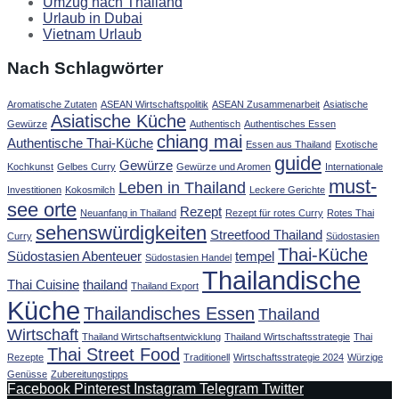
Umzug nach Thailand
Urlaub in Dubai
Vietnam Urlaub
Nach Schlagwörter
Aromatische Zutaten
ASEAN Wirtschaftspolitik
ASEAN Zusammenarbeit
Asiatische
Asiatische Küche
Gewürze
Authentisch
Authentisches Essen
chiang mai
Authentische Thai-Küche
Essen aus Thailand
Exotische
guide
Gewürze
Kochkunst
Gelbes Curry
Gewürze und Aromen
Internationale
must-
Leben in Thailand
Investitionen
Kokosmilch
Leckere Gerichte
see orte
Rezept
Neuanfang in Thailand
Rezept für rotes Curry
Rotes Thai
sehenswürdigkeiten
Streetfood Thailand
Curry
Südostasien
Thai-Küche
Südostasien Abenteuer
tempel
Südostasien Handel
Thailandische
Thai Cuisine
thailand
Thailand Export
Küche
Thailandisches Essen
Thailand
Wirtschaft
Thailand Wirtschaftsentwicklung
Thailand Wirtschaftsstrategie
Thai
Thai Street Food
Rezepte
Traditionell
Wirtschaftsstrategie 2024
Würzige
Genüsse
Zubereitungstipps
Facebook
Pinterest
Instagram
Telegram
Twitter