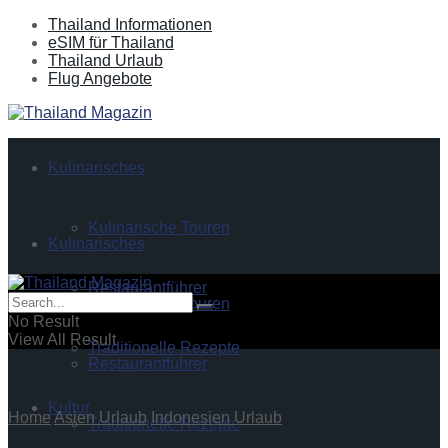
Thailand Informationen
eSIM für Thailand
Thailand Urlaub
Flug Angebote
Kulinarisches
Kulinarische Touren
Kulinarisches
Restaurantführer
Kulinarische Touren
No Result
View All Result
Traditionelle Rezepte
Restaurantführer
Kultur
Home
Asien Urlaub
Indonesien Urlaub
Traditionelle Rezepte