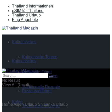
Thailand Informationen
eSIM für Thailand
Thailand Urlaub
Flug Angebote
Kulinarisches
Kulinarische Touren
Kulinarisches
Restaurantführer
Kulinarische Touren
No Result
View All Result
Traditionelle Rezepte
Restaurantführer
Kultur
Home
Asien Urlaub
Sri Lanka Urlaub
Traditionelle Rezepte