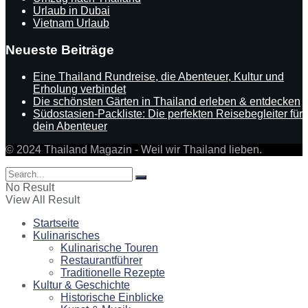
Urlaub in Dubai
Vietnam Urlaub
Neueste Beiträge
Eine Thailand Rundreise, die Abenteuer, Kultur und
Erholung verbindet
Die schönsten Gärten in Thailand erleben & entdecken
Südostasien-Packliste: Die perfekten Reisebegleiter für
dein Abenteuer
© 2024 Thailand Magazin - Weil wir Thailand lieben.
No Result
View All Result
Startseite
Kulinarisches
Kulinarische Touren
Restaurantführer
Traditionelle Rezepte
Kultur & Geschichte
Historische Einblicke