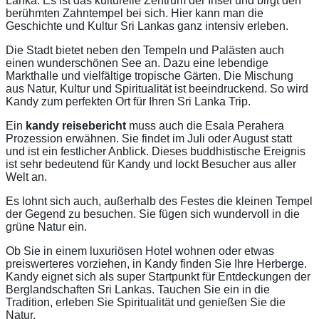
Lanka. Es ist das kulturelle Zentrum der Insel und birgt den
berühmten Zahntempel bei sich. Hier kann man die
Geschichte und Kultur Sri Lankas ganz intensiv erleben.
Die Stadt bietet neben den Tempeln und Palästen auch
einen wunderschönen See an. Dazu eine lebendige
Markthalle und vielfältige tropische Gärten. Die Mischung
aus Natur, Kultur und Spiritualität ist beeindruckend. So wird
Kandy zum perfekten Ort für Ihren Sri Lanka Trip.
Ein
kandy reisebericht
muss auch die Esala Perahera
Prozession erwähnen. Sie findet im Juli oder August statt
und ist ein festlicher Anblick. Dieses buddhistische Ereignis
ist sehr bedeutend für Kandy und lockt Besucher aus aller
Welt an.
Es lohnt sich auch, außerhalb des Festes die kleinen Tempel
der Gegend zu besuchen. Sie fügen sich wundervoll in die
grüne Natur ein.
Ob Sie in einem luxuriösen Hotel wohnen oder etwas
preiswerteres vorziehen, in Kandy finden Sie Ihre Herberge.
Kandy eignet sich als super Startpunkt für Entdeckungen der
Berglandschaften Sri Lankas. Tauchen Sie ein in die
Tradition, erleben Sie Spiritualität und genießen Sie die
Natur.