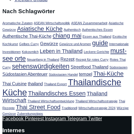
Nach Schlagwörter
Aromatische Zutaten
ASEAN Wirtschaftspolitik
ASEAN Zusammenarbeit
Asiatische
Asiatische Küche
Gewürze
Authentisch
Authentisches Essen
chiang mai
Authentische Thai-Küche
Essen aus Thailand
Exotische
guide
Gewürze
Kochkunst
Gelbes Curry
Gewürze und Aromen
Internationale
must-
Leben in Thailand
Investitionen
Kokosmilch
Leckere Gerichte
see orte
Rezept
Neuanfang in Thailand
Rezept für rotes Curry
Rotes Thai
sehenswürdigkeiten
Streetfood Thailand
Curry
Südostasien
Thai-Küche
Südostasien Abenteuer
tempel
Südostasien Handel
Thailandische
Thai Cuisine
thailand
Thailand Export
Küche
Thailandisches Essen
Thailand
Wirtschaft
Thailand Wirtschaftsentwicklung
Thailand Wirtschaftsstrategie
Thai
Thai Street Food
Rezepte
Traditionell
Wirtschaftsstrategie 2024
Würzige
Genüsse
Zubereitungstipps
Facebook
Pinterest
Instagram
Telegram
Twitter
Internes