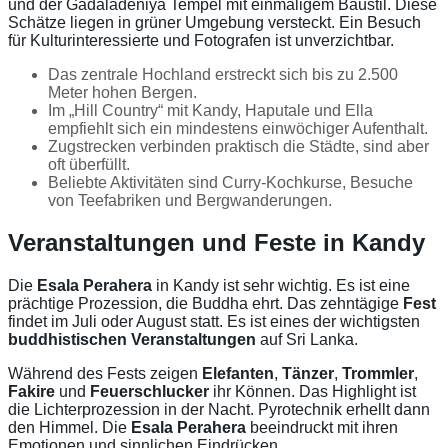
und der Gadaladeniya Tempel mit einmaligem Baustil. Diese
Schätze liegen in grüner Umgebung versteckt. Ein Besuch
für Kulturinteressierte und Fotografen ist unverzichtbar.
Das zentrale Hochland erstreckt sich bis zu 2.500
Meter hohen Bergen.
Im „Hill Country“ mit Kandy, Haputale und Ella
empfiehlt sich ein mindestens einwöchiger Aufenthalt.
Zugstrecken verbinden praktisch die Städte, sind aber
oft überfüllt.
Beliebte Aktivitäten sind Curry-Kochkurse, Besuche
von Teefabriken und Bergwanderungen.
Veranstaltungen und Feste in Kandy
Die
Esala Perahera
in Kandy ist sehr wichtig. Es ist eine
prächtige Prozession, die Buddha ehrt. Das zehntägige
Fest
findet im Juli oder August statt. Es ist eines der wichtigsten
buddhistischen Veranstaltungen
auf Sri Lanka.
Während des Fests zeigen
Elefanten
,
Tänzer
,
Trommler
,
Fakire
und
Feuerschlucker
ihr Können. Das Highlight ist
die Lichterprozession in der Nacht. Pyrotechnik erhellt dann
den Himmel. Die
Esala Perahera
beeindruckt mit ihren
Emotionen und sinnlichen Eindrücken.