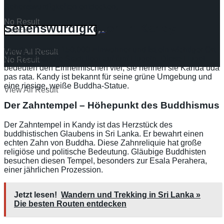
Sehenswürdigkeiten entdecken.
No Result
Sehenswürdigkeiten in Kandy
Kandy hat etwa 150.000 Einwohner und ist ein wichtiger Ort
View All Result
in Sri Lanka. Die Stadt liegt auf fünf Hügeln. Diese Hügel
No Result
bedeuten den Einheimischen viel, sie nennen sie Kanda uda
pas rata. Kandy ist bekannt für seine grüne Umgebung und
eine riesige, weiße Buddha-Statue.
View All Result
Der Zahntempel – Höhepunkt des Buddhismus
Der Zahntempel in Kandy ist das Herzstück des
buddhistischen Glaubens in Sri Lanka. Er bewahrt einen
echten Zahn von Buddha. Diese Zahnreliquie hat große
religiöse und politische Bedeutung. Gläubige Buddhisten
besuchen diesen Tempel, besonders zur Esala Perahera,
einer jährlichen Prozession.
Jetzt lesen!
Wandern und Trekking in Sri Lanka »
Die besten Routen entdecken