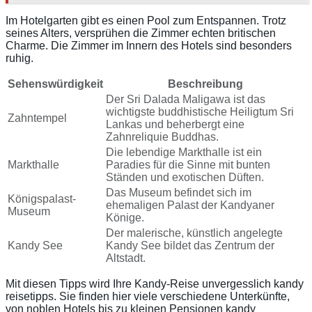
Im Hotelgarten gibt es einen Pool zum Entspannen. Trotz
seines Alters, versprühen die Zimmer echten britischen
Charme. Die Zimmer im Innern des Hotels sind besonders
ruhig.
Sehenswürdigkeit
Beschreibung
Der Sri Dalada Maligawa ist das
wichtigste buddhistische Heiligtum Sri
Zahntempel
Lankas und beherbergt eine
Zahnreliquie Buddhas.
Die lebendige Markthalle ist ein
Markthalle
Paradies für die Sinne mit bunten
Ständen und exotischen Düften.
Das Museum befindet sich im
Königspalast-
ehemaligen Palast der Kandyaner
Museum
Könige.
Der malerische, künstlich angelegte
Kandy See
Kandy See bildet das Zentrum der
Altstadt.
Mit diesen Tipps wird Ihre Kandy-Reise unvergesslich kandy
reisetipps. Sie finden hier viele verschiedene Unterkünfte,
von noblen Hotels bis zu kleinen Pensionen kandy