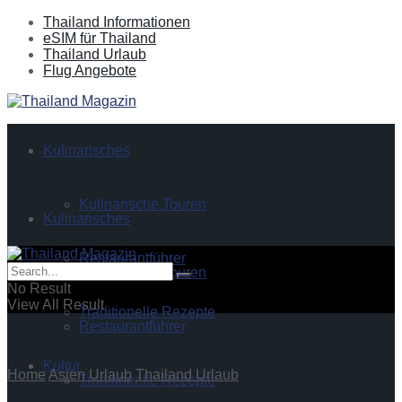
Thailand Informationen
eSIM für Thailand
Thailand Urlaub
Flug Angebote
Kulinarisches
Kulinarische Touren
Kulinarisches
Restaurantführer
Kulinarische Touren
No Result
View All Result
Traditionelle Rezepte
Restaurantführer
Kultur
Home
Asien Urlaub
Thailand Urlaub
Traditionelle Rezepte