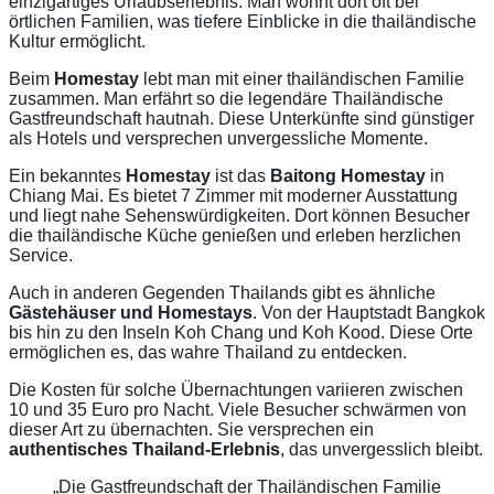
einzigartiges Urlaubserlebnis. Man wohnt dort oft bei
örtlichen Familien, was tiefere Einblicke in die thailändische
Kultur ermöglicht.
Beim
Homestay
lebt man mit einer thailändischen Familie
zusammen. Man erfährt so die legendäre Thailändische
Gastfreundschaft hautnah. Diese Unterkünfte sind günstiger
als Hotels und versprechen unvergessliche Momente.
Ein bekanntes
Homestay
ist das
Baitong Homestay
in
Chiang Mai. Es bietet 7 Zimmer mit moderner Ausstattung
und liegt nahe Sehenswürdigkeiten. Dort können Besucher
die thailändische Küche genießen und erleben herzlichen
Service.
Auch in anderen Gegenden Thailands gibt es ähnliche
Gästehäuser und Homestays
. Von der Hauptstadt Bangkok
bis hin zu den Inseln Koh Chang und Koh Kood. Diese Orte
ermöglichen es, das wahre Thailand zu entdecken.
Die Kosten für solche Übernachtungen variieren zwischen
10 und 35 Euro pro Nacht. Viele Besucher schwärmen von
dieser Art zu übernachten. Sie versprechen ein
authentisches Thailand-Erlebnis
, das unvergesslich bleibt.
„Die Gastfreundschaft der Thailändischen Familie