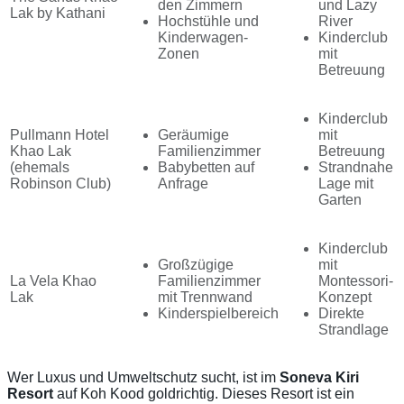
den Zimmern
und Lazy
Lak by Kathani
Hochstühle und
River
Kinderwagen-
Kinderclub
Zonen
mit
Betreuung
Kinderclub
Pullmann Hotel
Geräumige
mit
Khao Lak
Familienzimmer
Betreuung
(ehemals
Babybetten auf
Strandnahe
Robinson Club)
Anfrage
Lage mit
Garten
Kinderclub
Großzügige
mit
La Vela Khao
Familienzimmer
Montessori-
Lak
mit Trennwand
Konzept
Kinderspielbereich
Direkte
Strandlage
Wer Luxus und Umweltschutz sucht, ist im
Soneva Kiri
Resort
auf Koh Kood goldrichtig. Dieses Resort ist ein