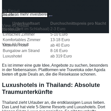
bis 60 Euro. Diese Unterkünfte bieten mehr Platz, Stil und
diverse Extras. Dazu gehören auch Pools, Wellnessbereiche
und Fitnessstudios. Diese Optionen sind ideal für diejenigen,
No Result
die etwas mehr investieren wollen.
Unterkunftsart
Durchschnittspreis pro Nacht
View All Result
Hostel (Bett im Schlafsaal)
2-3 Euro
No Result
Einfaches Zimmer
5-10 Euro
Komfortables Zimmer
13-18 Euro
View All Result
Mittleres Hotel
ab 40 Euro
Bungalow am Strand
8-16 Euro
Luxushotel
ab 319 Euro
Es ist immer eine gute Idee, Angebote zu suchen, besonders
in der Nebensaison. Plattformen wie Traveloka oder Agoda
bieten oft gute Deals an, die die Reisekasse schonen.
Luxushotels in Thailand: Absolute
Traumunterkünfte
Thailand zieht Urlauber an, die erstklassigen Luxus lieben.
Das Land hat viele 5-Sterne Resorts und Luxushotels. Dort