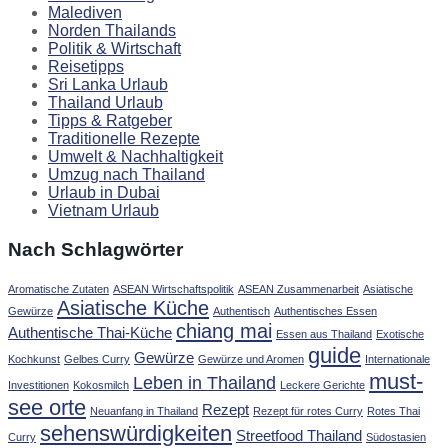
Malediven
Norden Thailands
Politik & Wirtschaft
Reisetipps
Sri Lanka Urlaub
Thailand Urlaub
Tipps & Ratgeber
Traditionelle Rezepte
Umwelt & Nachhaltigkeit
Umzug nach Thailand
Urlaub in Dubai
Vietnam Urlaub
Nach Schlagwörter
Aromatische Zutaten
ASEAN Wirtschaftspolitik
ASEAN Zusammenarbeit
Asiatische
Asiatische Küche
Gewürze
Authentisch
Authentisches Essen
chiang mai
Authentische Thai-Küche
Essen aus Thailand
Exotische
guide
Gewürze
Kochkunst
Gelbes Curry
Gewürze und Aromen
Internationale
must-
Leben in Thailand
Investitionen
Kokosmilch
Leckere Gerichte
see orte
Rezept
Neuanfang in Thailand
Rezept für rotes Curry
Rotes Thai
sehenswürdigkeiten
Streetfood Thailand
Curry
Südostasien