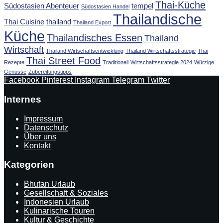
Thai-Küche
Südostasien Abenteuer
tempel
Südostasien Handel
Thailandische
Thai Cuisine
thailand
Thailand Export
Küche
Thailandisches Essen
Thailand
Wirtschaft
Thailand Wirtschaftsentwicklung
Thailand Wirtschaftsstrategie
Thai
Thai Street Food
Rezepte
Traditionell
Wirtschaftsstrategie 2024
Würzige
Genüsse
Zubereitungstipps
Facebook
Pinterest
Instagram
Telegram
Twitter
Internes
Impressum
Datenschutz
Über uns
Kontakt
Kategorien
Bhutan Urlaub
Gesellschaft & Soziales
Indonesien Urlaub
Kulinarische Touren
Kultur & Geschichte