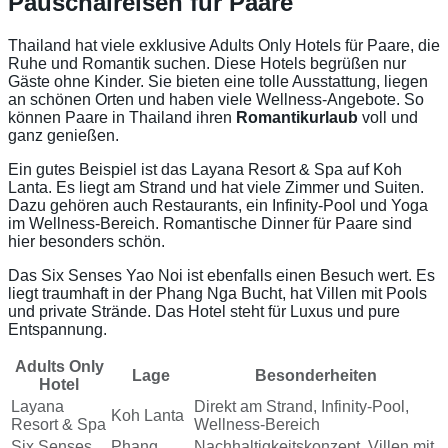
Pauschalreisen für Paare
Thailand hat viele exklusive Adults Only Hotels für Paare, die
Ruhe und Romantik suchen. Diese Hotels begrüßen nur
Gäste ohne Kinder. Sie bieten eine tolle Ausstattung, liegen
an schönen Orten und haben viele Wellness-Angebote. So
können Paare in Thailand ihren
Romantikurlaub
voll und
ganz genießen.
Ein gutes Beispiel ist das Layana Resort & Spa auf Koh
Lanta. Es liegt am Strand und hat viele Zimmer und Suiten.
Dazu gehören auch Restaurants, ein Infinity-Pool und Yoga
im Wellness-Bereich. Romantische Dinner für Paare sind
hier besonders schön.
Das Six Senses Yao Noi ist ebenfalls einen Besuch wert. Es
liegt traumhaft in der Phang Nga Bucht, hat Villen mit Pools
und private Strände. Das Hotel steht für Luxus und pure
Entspannung.
Adults Only
Lage
Besonderheiten
Hotel
Layana
Direkt am Strand, Infinity-Pool,
Koh Lanta
Resort & Spa
Wellness-Bereich
Six Senses
Phang
Nachhaltigkeitskonzept, Villen mit