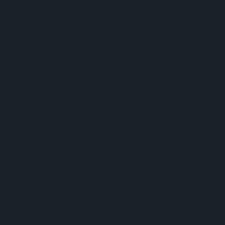
Vietnams
bt es viele historische Orte und einzigartiges Essen. Alles wim
ietnam heute aussieht. Man kann es an bestimmten Tagen besu
70, war er die erste Universität in Vietnam. Die schönen Geb
tt.
t dem Ngoc-Son-Tempel. Dieser Ort hat viele Legenden und zieh
Frühlingsrollen und Banh Mi-Sandwiches. Die Stadt hat nicht nu