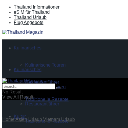
Thailand Informationen
eSIM für Thailand
Thailand Urlaub
Flug Angebote
Kulinarisches
Kulinarische Touren
Kulinarisches
Restaurantführer
Kulinarische Touren
No Result
View All Result
Traditionelle Rezepte
Restaurantführer
Kultur
Home
Asien Urlaub
Vietnam Urlaub
Traditionelle Rezepte