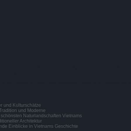
leines Land mit großen Sehenswürdigkeiten. Hier finden sich za
 – es gibt viel zu entdecken.
ie sich bereit für eine unvergessliche Reise durch dieses fasz
r und Kulturschätze
Tradition und Moderne
 schönsten Naturlandschaften Vietnams
itioneller Architektur
ende Einblicke in Vietnams Geschichte