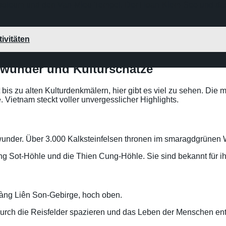
ausoleum und den Van-Mieu-Tempel. Der Hoan-Kiem-See und das
ivitäten
rwunder und Kulturschätze
 bis zu alten Kulturdenkmälern, hier gibt es viel zu sehen. Di
 Vietnam steckt voller unvergesslicher Highlights.
rwunder. Über 3.000 Kalksteinfelsen thronen im smaragdgrünen 
ung Sot-Höhle und die Thien Cung-Höhle. Sie sind bekannt für i
oàng Liên Son-Gebirge, hoch oben.
urch die Reisfelder spazieren und das Leben der Menschen en