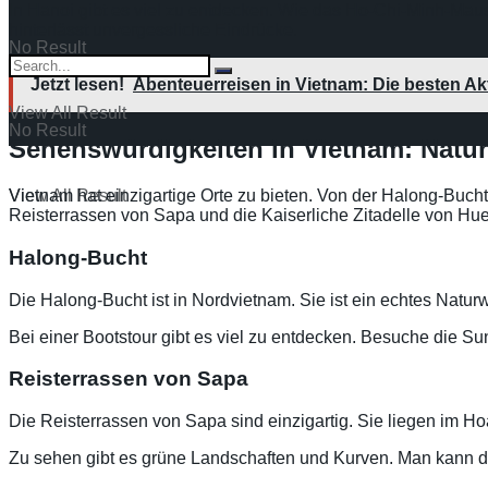
In Hanoi gibt es viel zu entdecken. Wie das Ho-Chi-Minh-M
hinterlässt unvergessliche Eindrücke.
No Result
Jetzt lesen!
Abenteuerreisen in Vietnam: Die besten Akt
View All Result
No Result
Sehenswürdigkeiten in Vietnam: Natu
View All Result
Vietnam hat einzigartige Orte zu bieten. Von der Halong-Bucht
Reisterrassen von Sapa und die Kaiserliche Zitadelle von Hue.
Halong-Bucht
Die Halong-Bucht ist in Nordvietnam. Sie ist ein echtes Natu
Bei einer Bootstour gibt es viel zu entdecken. Besuche die S
Reisterrassen von Sapa
Die Reisterrassen von Sapa sind einzigartig. Sie liegen im H
Zu sehen gibt es grüne Landschaften und Kurven. Man kann d