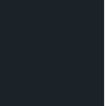
melt von Entdeckungsmöglichkeiten für alle, die die Stadt
chen, um etwas zu lernen.
äude und Aufschriften erzählen von vergangenen Studenten.
t deshalb viele Touristen an.
r Geschichte zu bieten, sondern auch Essen, das die