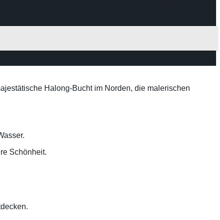
 Essen sind weitere Höhepunkte. Ein Besuch in Hanoi
e majestätische Halong-Bucht im Norden, die malerischen
Wasser.
hre Schönheit.
tdecken.