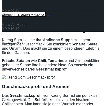
Kokosmilch.
No Result
Ob
Tom Yum
,
Tom Kha
oder Kaeng Som – es gibt für jeden
etwas. Die
Vielfalt
macht
thailändische Suppen
zu einem
Highlight für Suppenliebhaber.
View All Result
No Result
Die Besonderheiten von Kaeng Som
Kaeng Som ist eine
thailändische Suppe
mit einem
View All Result
einzigartigen Geschmack. Sie kombiniert
Schärfe
, Säure
und Umami. Das macht sie zu einem besonderen Erlebnis
für den Gaumen.
Frische Zutaten
wie
Chili
,
Tamarinde
und Zitronenblätter
geben der Suppe ihre besondere Note. So entsteht ein
unverwechselbares
Geschmacksprofil
.
Geschmacksprofil und Aromen
Das
Geschmacksprofil
von Kaeng Som ist ein perfektes
Gleichgewicht. Die
Schärfe
kommt von den frischen
Chilischoten. Man kann sie je nach Wunsch mehr oder