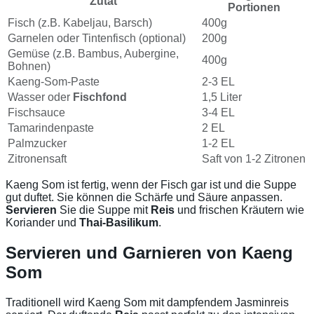
Zutat
Portionen
Fisch (z.B. Kabeljau, Barsch)
400g
Garnelen oder Tintenfisch (optional)
200g
Gemüse (z.B. Bambus, Aubergine,
400g
Bohnen)
Kaeng-Som-Paste
2-3 EL
Wasser oder
Fischfond
1,5 Liter
Fischsauce
3-4 EL
Tamarindenpaste
2 EL
Palmzucker
1-2 EL
Zitronensaft
Saft von 1-2 Zitronen
Kaeng Som ist fertig, wenn der Fisch gar ist und die Suppe
gut duftet. Sie können die Schärfe und Säure anpassen.
Servieren
Sie die Suppe mit
Reis
und frischen Kräutern wie
Koriander und
Thai-Basilikum
.
Servieren und Garnieren von Kaeng
Som
Traditionell wird Kaeng Som mit dampfendem Jasminreis