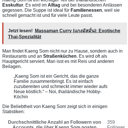
Esskultur
. Es wird im
Alltag
und bei besonderen Anlässen
gegessen. Die Suppe ist ideal für
Familienessen
, weil sie
schnell gemacht ist und für viele Leute passt.
Jetzt lesen!
Massaman Curry (แกงมัสมั่น): Exotische
Thai-Spezialität
Man findet Kaeng Som nicht nur zu Hause, sondern auch in
Restaurants und an
Straßenküchen
. Es wird oft als
Hauptgericht serviert. Man isst es mit Reis und anderen
Beilagen.
„Kaeng Som ist ein Gericht, das die ganze
Familie zusammenbringt. Es ist einfach
zuzubereiten und schmeckt immer wieder aufs
Neue köstlich.“ – Noi, thailändische Hobby-
Köchin
Die Beliebtheit von Kaeng Som zeigt sich in einigen
Statistiken:
Durchschnittliche Anzahl an Followern von
359
Accounts, die über Kaeng Som posten
Follower