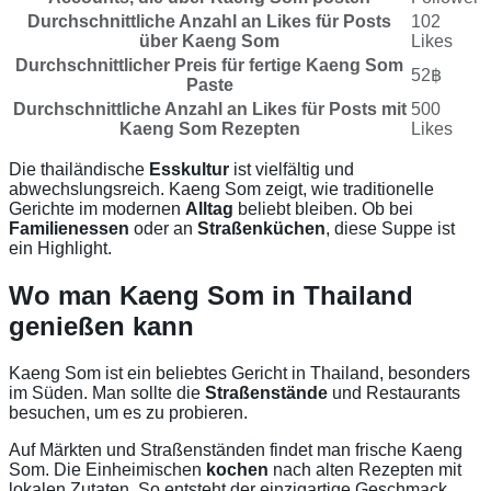
Durchschnittliche Anzahl an Likes für Posts
102
über Kaeng Som
Likes
Durchschnittlicher Preis für fertige Kaeng Som
52฿
Paste
Durchschnittliche Anzahl an Likes für Posts mit
500
Kaeng Som Rezepten
Likes
Die thailändische
Esskultur
ist vielfältig und
abwechslungsreich. Kaeng Som zeigt, wie traditionelle
Gerichte im modernen
Alltag
beliebt bleiben. Ob bei
Familienessen
oder an
Straßenküchen
, diese Suppe ist
ein Highlight.
Wo man Kaeng Som in Thailand
genießen kann
Kaeng Som ist ein beliebtes Gericht in Thailand, besonders
im Süden. Man sollte die
Straßenstände
und Restaurants
besuchen, um es zu probieren.
Auf Märkten und Straßenständen findet man frische Kaeng
Som. Die Einheimischen
kochen
nach alten Rezepten mit
lokalen Zutaten. So entsteht der einzigartige Geschmack.