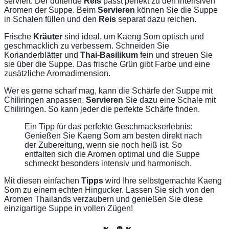
serviert. Der duftende
Reis
passt perfekt zu den intensiven
Aromen der Suppe. Beim
Servieren
können Sie die Suppe
in Schalen füllen und den
Reis
separat dazu reichen.
Frische
Kräuter
sind ideal, um Kaeng Som optisch und
geschmacklich zu verbessern. Schneiden Sie
Korianderblätter und
Thai-Basilikum
fein und streuen Sie
sie über die Suppe. Das frische Grün gibt Farbe und eine
zusätzliche Aromadimension.
Wer es gerne scharf mag, kann die Schärfe der Suppe mit
Chiliringen anpassen.
Servieren
Sie dazu eine Schale mit
Chiliringen. So kann jeder die perfekte Schärfe finden.
Ein Tipp für das perfekte Geschmackserlebnis:
Genießen Sie Kaeng Som am besten direkt nach
der Zubereitung, wenn sie noch heiß ist. So
entfalten sich die Aromen optimal und die Suppe
schmeckt besonders intensiv und harmonisch.
Mit diesen einfachen
Tipps
wird Ihre selbstgemachte Kaeng
Som zu einem echten Hingucker. Lassen Sie sich von den
Aromen Thailands verzaubern und genießen Sie diese
einzigartige Suppe in vollen Zügen!