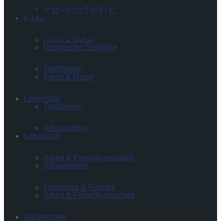
Kaeng Som (แกงส้มใต้):
Historische Einblicke
Kultur
Thailändische Fischsuppe.
Kunst & Musik
Historische Einblicke
Traditionen
Kunst & Musik
Lebensstil
Traditionen
Alltagsleben
Lebensstil
Arbeit & Freiwilligenarbeit
Alltagsleben
Interviews & Porträts
Arbeit & Freiwilligenarbeit
Nachrichten