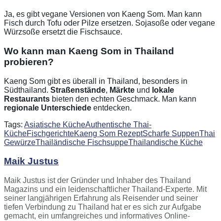
Ja, es gibt vegane Versionen von Kaeng Som. Man kann
Fisch durch Tofu oder Pilze ersetzen. Sojasoße oder vegane
Würzsoße ersetzt die Fischsauce.
Wo kann man Kaeng Som in Thailand
probieren?
Kaeng Som gibt es überall in Thailand, besonders in
Südthailand.
Straßenstände
,
Märkte
und
lokale
Restaurants
bieten den echten Geschmack. Man kann
regionale Unterschiede
entdecken.
Tags:
Asiatische Küche
Authentische Thai-
Küche
Fischgerichte
Kaeng Som Rezept
Scharfe Suppen
Thai
Gewürze
Thailändische Fischsuppe
Thailandische Küche
Maik Justus
Maik Justus ist der Gründer und Inhaber des Thailand
Magazins und ein leidenschaftlicher Thailand-Experte. Mit
seiner langjährigen Erfahrung als Reisender und seiner
tiefen Verbindung zu Thailand hat er es sich zur Aufgabe
gemacht, ein umfangreiches und informatives Online-