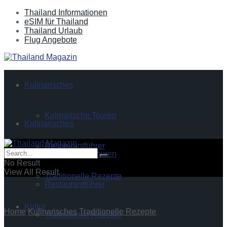
Thailand Informationen
eSIM für Thailand
Thailand Urlaub
Flug Angebote
Kulinarisches
Kulinarische Touren
Kulinarisches
Restaurantführer
Kulinarische Touren
No Result
View All Result
Traditionelle Rezepte
Restaurantführer
Kultur
Home
Kulinarisches
Traditionelle Rezepte
Traditionelle Rezepte