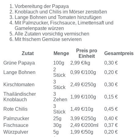
Vorbereitung der Papaya
Knoblauch und Chilis im Mörser zerstoßen
Lange Bohnen und Tomaten hinzufügen
Mit Palmzucker, Fischsauce, Limettensaft und
Garnelenpaste würzen
Alle Zutaten vorsichtig vermischen
Mit frischem Gemüse servieren
Preis pro
Zutat
Menge
Gesamtpreis
Einheit
Grüne Papaya
100g
2,99 €/kg
0,30 €
2
Lange Bohnen
0,99 €/100g
0,20 €
Stück
3
Kirschtomaten
2,49 €/250g
0,30 €
Stück
Thailändischer
3
1,99 €/100g
0,15 €
Knoblauch
Zehen
3
Rote Chilis
1,49 €/10g
0,45 €
Stück
Palmzucker
25g
3,99 €/250g
0,40 €
Fischsauce
30g
2,49 €/200ml
0,37 €
Würzpulver
5g
1,99 €/50g
0,20 €