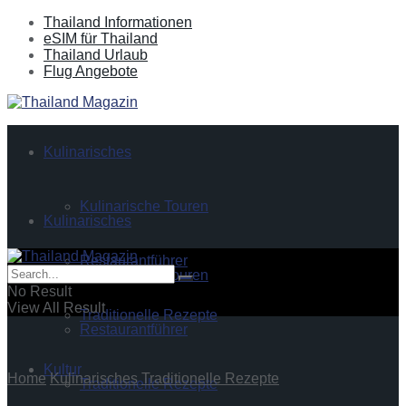
Thailand Informationen
eSIM für Thailand
Thailand Urlaub
Flug Angebote
Kulinarisches
Kulinarische Touren
Kulinarisches
Restaurantführer
Kulinarische Touren
No Result
View All Result
Traditionelle Rezepte
Restaurantführer
Kultur
Home
Kulinarisches
Traditionelle Rezepte
Traditionelle Rezepte