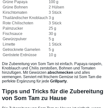
Grüne Papaya
100 g
Grüne Bohnen
2 Hülsen
Kirschtomaten
3 Stück
Thailändischer Knoblauch
3 g
Rote Chilischoten
3 Stück
Palmzucker
25 g
Fischsauce
30 g
Gewürzpulver
5 g
Limette
1 Stück
Getrocknete Garnelen
5 g
Geröstete Erdnüsse
10 g
Die Zubereitung von Som Tam ist einfach. Papaya raspeln,
Knoblauch und Chilis zerstoßen, Bohnen und Tomaten
hinzufügen. Mit Gewürzen
abschmecken
und alles
vermengen. Serviert mit frischem Gemüse ist Som Tam die
perfekte Ergänzung für jede
Grillparty
.
Tipps und Tricks für die Zubereitung
von Som Tam zu Hause