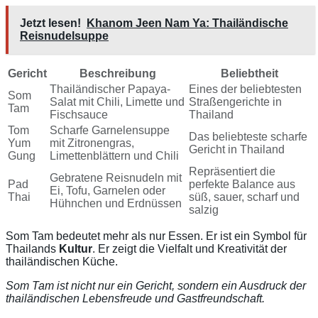
Jetzt lesen!
Khanom Jeen Nam Ya: Thailändische
Reisnudelsuppe
Gericht
Beschreibung
Beliebtheit
Thailändischer Papaya-
Eines der beliebtesten
Som
Salat mit Chili, Limette und
Straßengerichte in
Tam
Fischsauce
Thailand
Tom
Scharfe Garnelensuppe
Das beliebteste scharfe
Yum
mit Zitronengras,
Gericht in Thailand
Gung
Limettenblättern und Chili
Repräsentiert die
Gebratene Reisnudeln mit
Pad
perfekte Balance aus
Ei, Tofu, Garnelen oder
Thai
süß, sauer, scharf und
Hühnchen und Erdnüssen
salzig
Som Tam bedeutet mehr als nur Essen. Er ist ein Symbol für
Thailands
Kultur
. Er zeigt die Vielfalt und Kreativität der
thailändischen Küche.
Som Tam ist nicht nur ein Gericht, sondern ein Ausdruck der
thailändischen Lebensfreude und Gastfreundschaft.