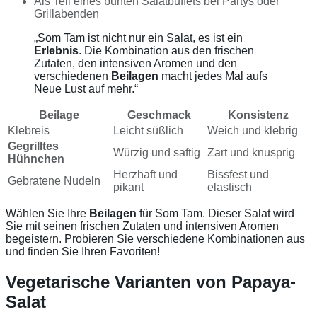
Als Teil eines bunten Salatbuffets bei Partys oder
Grillabenden
„Som Tam ist nicht nur ein Salat, es ist ein
Erlebnis
. Die Kombination aus den frischen
Zutaten, den intensiven Aromen und den
verschiedenen
Beilagen
macht jedes Mal aufs
Neue Lust auf mehr.“
Beilage
Geschmack
Konsistenz
Klebreis
Leicht süßlich
Weich und klebrig
Gegrilltes
Würzig und saftig
Zart und knusprig
Hühnchen
Herzhaft und
Bissfest und
Gebratene Nudeln
pikant
elastisch
Wählen Sie Ihre
Beilagen
für Som Tam. Dieser Salat wird
Sie mit seinen frischen Zutaten und intensiven Aromen
begeistern. Probieren Sie verschiedene Kombinationen aus
und finden Sie Ihren Favoriten!
Vegetarische Varianten von Papaya-
Salat