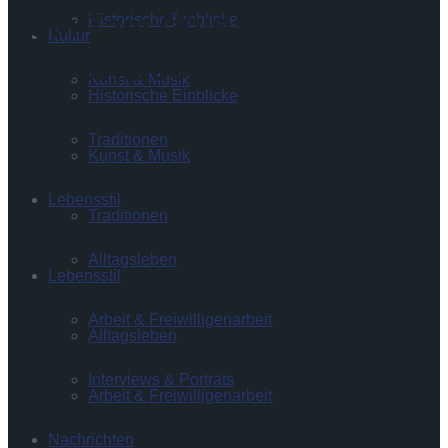
Som Tam (ส้มตำ):
Historische Einblicke
Kultur
Thailändischer Papaya-
Kunst & Musik
Historische Einblicke
Salat
Traditionen
Kunst & Musik
Lebensstil
Traditionen
Alltagsleben
Lebensstil
Arbeit & Freiwilligenarbeit
Alltagsleben
Interviews & Porträts
Arbeit & Freiwilligenarbeit
Nachrichten