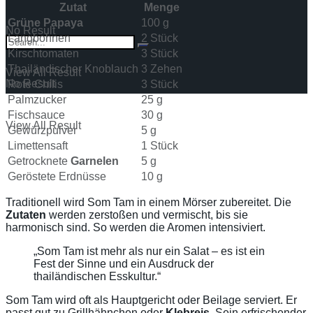
Zutat
Menge
Grüne Papaya
100 g
No Result
Langbohnen
2 Stück
Kirschtomaten
3 Stück
Thailändischer Knoblauch
3 Zehen
View All Result
No Result
Rote Chilis
3 Stück
Palmzucker
25 g
Fischsauce
30 g
View All Result
Gewürzpulver
5 g
Limettensaft
1 Stück
Getrocknete
Garnelen
5 g
Geröstete Erdnüsse
10 g
Traditionell wird Som Tam in einem Mörser zubereitet. Die
Zutaten
werden zerstoßen und vermischt, bis sie
harmonisch sind. So werden die Aromen intensiviert.
„Som Tam ist mehr als nur ein Salat – es ist ein
Fest der Sinne und ein Ausdruck der
thailändischen Esskultur.“
Som Tam wird oft als Hauptgericht oder Beilage serviert. Er
passt gut zu Grillhähnchen oder
Klebreis
. Sein erfrischender