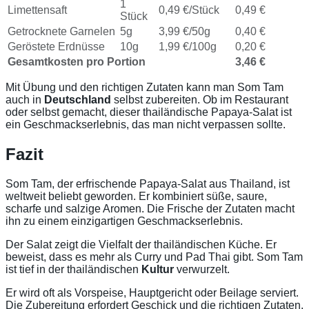
1
Limettensaft
0,49 €/Stück
0,49 €
Stück
Getrocknete Garnelen
5g
3,99 €/50g
0,40 €
Geröstete Erdnüsse
10g
1,99 €/100g
0,20 €
Gesamtkosten pro Portion
3,46 €
Mit Übung und den richtigen Zutaten kann man Som Tam
auch in
Deutschland
selbst zubereiten. Ob im Restaurant
oder selbst gemacht, dieser thailändische Papaya-Salat ist
ein Geschmackserlebnis, das man nicht verpassen sollte.
Fazit
Som Tam, der erfrischende Papaya-Salat aus Thailand, ist
weltweit beliebt geworden. Er kombiniert süße, saure,
scharfe und salzige Aromen. Die Frische der Zutaten macht
ihn zu einem einzigartigen Geschmackserlebnis.
Der Salat zeigt die Vielfalt der thailändischen Küche. Er
beweist, dass es mehr als Curry und Pad Thai gibt. Som Tam
ist tief in der thailändischen
Kultur
verwurzelt.
Er wird oft als Vorspeise, Hauptgericht oder Beilage serviert.
Die Zubereitung erfordert Geschick und die richtigen Zutaten.