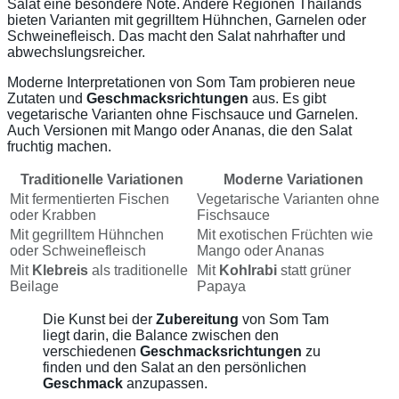
Salat eine besondere Note. Andere Regionen Thailands
bieten Varianten mit gegrilltem Hühnchen, Garnelen oder
Schweinefleisch. Das macht den Salat nahrhafter und
abwechslungsreicher.
Moderne Interpretationen von Som Tam probieren neue
Zutaten und
Geschmacksrichtungen
aus. Es gibt
vegetarische Varianten ohne Fischsauce und Garnelen.
Auch Versionen mit Mango oder Ananas, die den Salat
fruchtig machen.
Traditionelle Variationen
Moderne Variationen
Mit fermentierten Fischen
Vegetarische Varianten ohne
oder Krabben
Fischsauce
Mit gegrilltem Hühnchen
Mit exotischen Früchten wie
oder Schweinefleisch
Mango oder Ananas
Mit
Klebreis
als traditionelle
Mit
Kohlrabi
statt grüner
Beilage
Papaya
Die Kunst bei der
Zubereitung
von Som Tam
liegt darin, die Balance zwischen den
verschiedenen
Geschmacksrichtungen
zu
finden und den Salat an den persönlichen
Geschmack
anzupassen.