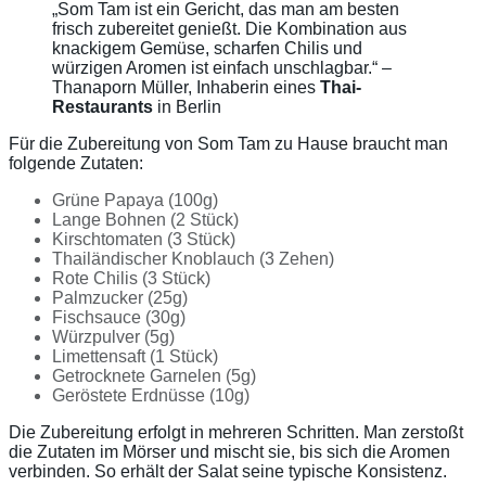
„Som Tam ist ein Gericht, das man am besten
frisch zubereitet genießt. Die Kombination aus
knackigem Gemüse, scharfen Chilis und
würzigen Aromen ist einfach unschlagbar.“ –
Thanaporn Müller, Inhaberin eines
Thai-
Restaurants
in Berlin
Für die Zubereitung von Som Tam zu Hause braucht man
folgende Zutaten:
Grüne Papaya (100g)
Lange Bohnen (2 Stück)
Kirschtomaten (3 Stück)
Thailändischer Knoblauch (3 Zehen)
Rote Chilis (3 Stück)
Palmzucker (25g)
Fischsauce (30g)
Würzpulver (5g)
Limettensaft (1 Stück)
Getrocknete Garnelen (5g)
Geröstete Erdnüsse (10g)
Die Zubereitung erfolgt in mehreren Schritten. Man zerstoßt
die Zutaten im Mörser und mischt sie, bis sich die Aromen
verbinden. So erhält der Salat seine typische Konsistenz.