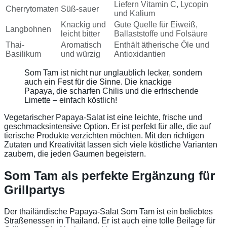
Liefern Vitamin C, Lycopin
Cherrytomaten
Süß-sauer
und Kalium
Knackig und
Gute Quelle für Eiweiß,
Langbohnen
leicht bitter
Ballaststoffe und Folsäure
Thai-
Aromatisch
Enthält ätherische Öle und
Basilikum
und würzig
Antioxidantien
Som Tam ist nicht nur unglaublich lecker, sondern
auch ein Fest für die Sinne. Die knackige
Papaya, die scharfen Chilis und die erfrischende
Limette – einfach köstlich!
Vegetarischer Papaya-Salat ist eine leichte, frische und
geschmacksintensive Option. Er ist perfekt für alle, die auf
tierische Produkte verzichten möchten. Mit den richtigen
Zutaten und Kreativität lassen sich viele köstliche Varianten
zaubern, die jeden Gaumen begeistern.
Som Tam als perfekte Ergänzung für
Grillpartys
Der thailändische Papaya-Salat Som Tam ist ein beliebtes
Straßenessen in Thailand. Er ist auch eine tolle Beilage für