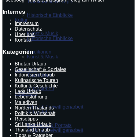
Traditionelle Rezepte
Internes
Historische Einblicke
Kultur
Impressum
Datenschutz
Kunst & Musik
Über uns
Historische Einblicke
Kontakt
Kategorien
Traditionen
Kunst & Musik
Bhutan Urlaub
Gesellschaft & Soziales
Lebensstil
Indonesien Urlaub
Traditionen
Kulinarische Touren
Kultur & Geschichte
Alltagsleben
Laos Urlaub
Lebensstil
Lebensführung
Malediven
Arbeit & Freiwilligenarbeit
Norden Thailands
Alltagsleben
Politik & Wirtschaft
Reisetipps
Sri Lanka Urlaub
Interviews & Porträts
Thailand Urlaub
Arbeit & Freiwilligenarbeit
Tipps & Ratgeber