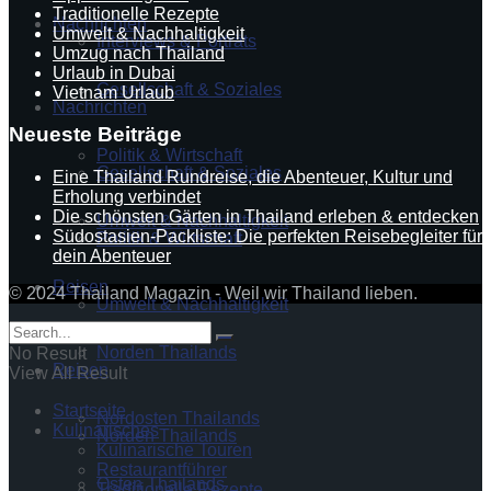
Traditionelle Rezepte
Nachrichten
Umwelt & Nachhaltigkeit
Interviews & Porträts
Umzug nach Thailand
Urlaub in Dubai
Gesellschaft & Soziales
Vietnam Urlaub
Nachrichten
Neueste Beiträge
Politik & Wirtschaft
Gesellschaft & Soziales
Eine Thailand Rundreise, die Abenteuer, Kultur und
Erholung verbindet
Die schönsten Gärten in Thailand erleben & entdecken
Umwelt & Nachhaltigkeit
Südostasien-Packliste: Die perfekten Reisebegleiter für
Politik & Wirtschaft
dein Abenteuer
Reisen
© 2024 Thailand Magazin - Weil wir Thailand lieben.
Umwelt & Nachhaltigkeit
Norden Thailands
No Result
Reisen
View All Result
Startseite
Nordosten Thailands
Kulinarisches
Norden Thailands
Kulinarische Touren
Restaurantführer
Osten Thailands
Traditionelle Rezepte