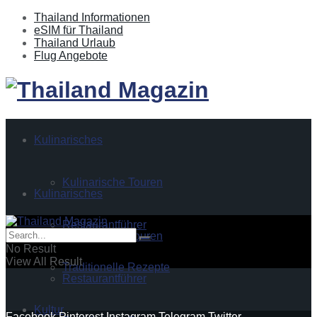
Thailand Informationen
eSIM für Thailand
Thailand Urlaub
Flug Angebote
Thailand 
Kulinarisches
Kulinarische Touren
Kulinarisches
Restaurantführer
Kulinarische Touren
No Result
View All Result
Traditionelle Rezepte
Restaurantführer
Kultur
Facebook
Pinterest
Instagram
Telegram
Twitter