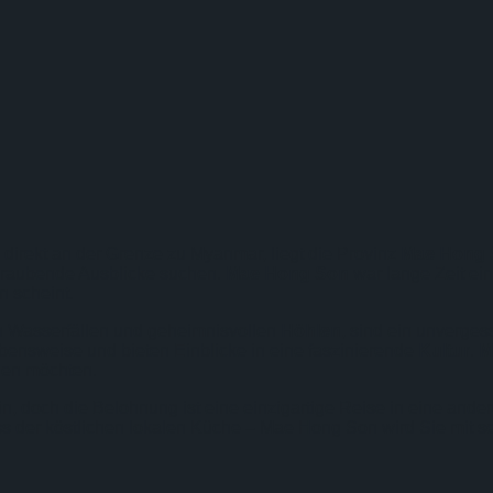
 direkt an der Grenze zu Myanmar, liegt die Provinz
Mae Hong 
raubende Ausblicke suchen.
Mae Hong Son
war lange Zeit ei
n scheint.
en Wasserfällen und geheimnisvollen
Höhlen
, sind ein unverges
ebensweise und bieten Einblicke in eine faszinierende
Kultur
.
M
en möchten.
doch die Belohnung ist eine einzigartige Reise in eine ander
 der köstlichen lokalen Küche – Mae Hong Son wird Sie mit sei