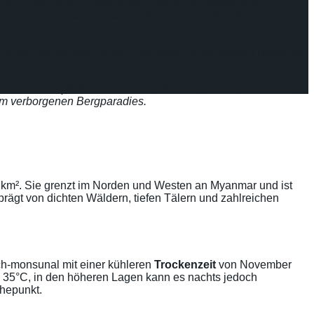
urch malerische Landschaften, vorbei an Wasserfällen,
m Lod
Forestpark mit seinen beeindruckenden Stalaktiten
n.
in den ethnischen Dörfern. Mit etwas Glück können Reisende
nen Touristenpfade sind. Lassen Sie sich von der Schönheit
sem verborgenen Bergparadies.
 km². Sie grenzt im Norden und Westen an Myanmar und ist
prägt von dichten Wäldern, tiefen Tälern und zahlreichen
sch-monsunal mit einer kühleren
Trockenzeit
von November
 35°C, in den höheren Lagen kann es nachts jedoch
öhepunkt.