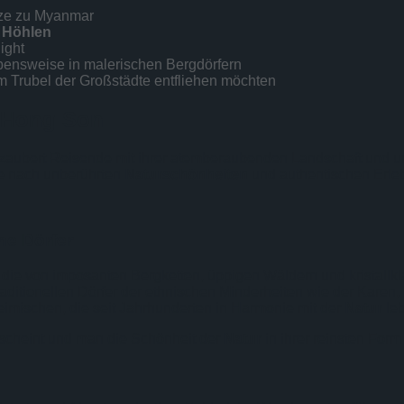
enze zu Myanmar
d
Höhlen
ight
ebensweise in malerischen Bergdörfern
m Trubel der Großstädte entfliehen möchten
e Hong Son
rzaubert Reisende mit ihrer atemberaubenden Landschaft und 
he nach unberührten
Naturschönheiten
und authentischen Erleb
he Dörfer
 die von imposanten Bergketten, üppigen Wäldern und kristallk
traditionellen Dörfer der ethnischen Minderheiten wie der Kar
eimischen, die seit Jahrhunderten in Harmonie mit der
Natur
leb
n scheint und man die Schönheit der
Natur
in ihrer reinsten Form