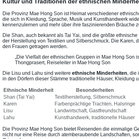
Kultur und Traditionen der ethnischen Minderhe
Die Provinz Mae Hong Son ist Heimat verschiedener ethnischer
die sich in Kleidung, Sprache, Musik und Kunsthandwerk wid
kennenzulernen und mehr über ihre faszinierenden Bräuche zu
Die Shan, auch bekannt als Tai Yai, sind die größte ethnisch
der Herstellung von Textilien und Silberschmuck. Die Karen, d
den Frauen getragen werden.
„Die Vielfalt der ethnischen Gruppen in Mae Hong Son i
Thongprasert, Reiseleiter in Mae Hong Son
Die Lisu und Lahu sind weitere
ethnische Minderheiten
, die
in den Dörfern dieser Stämme traditionelle Häuser, Kleidun
Ethnische Minderheit
Besonderheiten
Shan (Tai Yai)
Textilherstellung, Silberschmuck
Karen
Farbenprächtige Trachten, Halsringe
Lisu
Landwirtschaft, Gastfreundschaft
Lahu
Kunsthandwerk, traditionelle Häuser
Die Provinz Mae Hong Son bietet Reisenden die einmalige Geleg
nicht nur eine Reise durch atemberaubende Landschaften, so