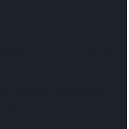
ursprünglichen
Kultur
. Die Provinz ist ein wahres Paradies für
nissen sind.
laren Flüssen geprägt sind. Besucher können in die
en, Lahu und Shan erkunden. Diese
Gebirgsdörfer
bieten einen
en.
 erleben kann.“