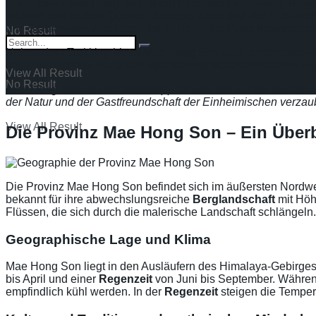
Die Provinz Mae Hong Son ist ein Eldorado für Trekking-Begei
Höhlen
und heißen Quellen. Beliebte Ziele sind der
Huai Na
und Stalagmiten. Auch der
Tham Pla
–
Pha Suea
Nationalpark
No Result
Neben dem Trekking bietet Mae Hong Son auch andere spa
sogar freilebende Elefanten oder seltene Salamanderarten in
View All Result
No Result
Mae Hong Son ist ein Geheimtipp für alle, die auf der Suche 
der Natur und der Gastfreundschaft der Einheimischen verzau
View All Result
Die Provinz Mae Hong Son – Ein Überb
Die Provinz Mae Hong Son befindet sich im äußersten Nordwes
bekannt für ihre abwechslungsreiche
Berglandschaft
mit Höh
Flüssen, die sich durch die malerische Landschaft schlängeln.
Geographische Lage und Klima
Mae Hong Son liegt in den Ausläufern des Himalaya-Gebirges 
bis April und einer
Regenzeit
von Juni bis September. Währe
empfindlich kühl werden. In der
Regenzeit
steigen die Tempera