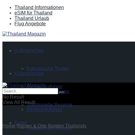
Thailand Informationen
eSIM für Thailand
Thailand Urlaub
Flug Angebote
Kulinarisches
Kulinarische Touren
Kulinarisches
Restaurantführer
Kulinarische Touren
No Result
View All Result
Traditionelle Rezepte
Restaurantführer
Kultur
Home
Reisen & Orte
Norden Thailands
Traditionelle Rezepte