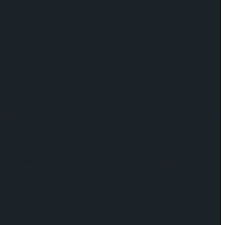
Son
. Ein
Geheimtipp
für
Naturliebhaber
und Abenteurer, die
ne der abgelegensten Regionen Thailands und ist auch heute
sliches Erlebnis. Die ethnischen Minderheiten, die in den
ae Hong Son
ist ein Paradies für alle, die dem Trubel der
e Welt. Ob bei einer Wanderung durch die üppigen Wälder,
ner Schönheit und Gastfreundlichkeit in seinen Bann ziehen.