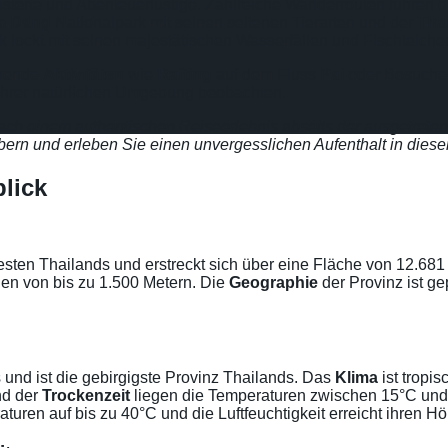
sterte und Abenteuerlustige. Zahlreiche Wanderrouten führen d
m Dang
Nationalpark mit seinen seltenen Tierarten und der
Tha
 lockt mit seinen majestätischen Wasserfällen und Fischteiche
nnende
Aktivitäten
wie
Rafting
auf dem Fluss
Pai
oder Besuche 
 ihrer natürlichen Umgebung beobachten.
nach einem authentischen Reiseerlebnis abseits der ausgetrete
bern und erleben Sie einen unvergesslichen Aufenthalt in die
lick
ten Thailands und erstreckt sich über eine Fläche von 12.681
en von bis zu 1.500 Metern. Die
Geographie
der Provinz ist ge
und ist die gebirgigste Provinz Thailands. Das
Klima
ist tropi
nd der
Trockenzeit
liegen die Temperaturen zwischen 15°C und
turen auf bis zu 40°C und die Luftfeuchtigkeit erreicht ihren H