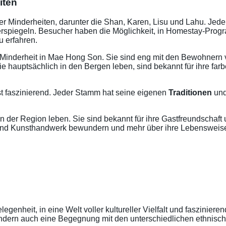
iten
 Minderheiten, darunter die Shan, Karen, Lisu und Lahu. Jede 
erspiegeln. Besucher haben die Möglichkeit, in Homestay-Pro
 erfahren.
e Minderheit in Mae Hong Son. Sie sind eng mit den Bewohnern 
ie hauptsächlich in den Bergen leben, sind bekannt für ihre farb
st faszinierend. Jeder Stamm hat seine eigenen
Traditionen
und
 in der Region leben. Sie sind bekannt für ihre Gastfreundschaf
g und Kunsthandwerk bewundern und mehr über ihre Lebensweise
enheit, in eine Welt voller kultureller Vielfalt und fasziniere
ndern auch eine Begegnung mit den unterschiedlichen ethnisc