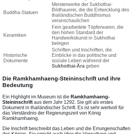
Meisterwerke der Sukhothai-
Bildhauerei, die die Entwicklung des
Buddha-Statuen
thailändischen Buddhismus
veranschaulichen
Fein gearbeitete Töpferwaren, die
den hohen Standard der
Keramiken
Handwerkskunst in Sukhothai
belegen
Schriften und Inschriften, die
Historische
Einblicke in das politische und
Dokumente
soziale Leben während der
Sukhothai-Ära
geben
Die Ramkhamhaeng-Steininschrift und ihre
Bedeutung
Ein Highlight im Museum ist die
Ramkhamhaeng-
Steininschrift
aus dem Jahr 1292. Sie gilt als erstes
Dokument in thailändischer Schrift. Es ist sehr wertvoll für
das Verständnis der Regierungszeit von König
Ramkhamhaeng.
Die Inschrift beschreibt das Leben und die Errungenschaften
des Königs. Sie spricht auch über die Verwaltung und