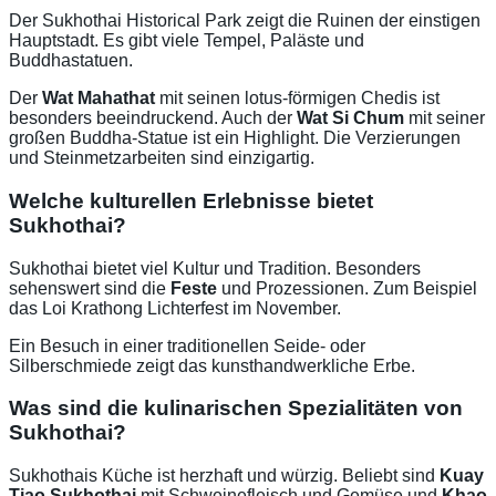
Der Sukhothai Historical Park zeigt die Ruinen der einstigen
Hauptstadt. Es gibt viele Tempel, Paläste und
Buddhastatuen.
Der
Wat Mahathat
mit seinen lotus-förmigen Chedis ist
besonders beeindruckend. Auch der
Wat Si Chum
mit seiner
großen Buddha-Statue ist ein Highlight. Die Verzierungen
und Steinmetzarbeiten sind einzigartig.
Welche kulturellen Erlebnisse bietet
Sukhothai?
Sukhothai bietet viel Kultur und Tradition. Besonders
sehenswert sind die
Feste
und Prozessionen. Zum Beispiel
das Loi Krathong Lichterfest im November.
Ein Besuch in einer traditionellen Seide- oder
Silberschmiede zeigt das kunsthandwerkliche Erbe.
Was sind die kulinarischen Spezialitäten von
Sukhothai?
Sukhothais Küche ist herzhaft und würzig. Beliebt sind
Kuay
Tiao Sukhothai
mit Schweinefleisch und Gemüse und
Khao