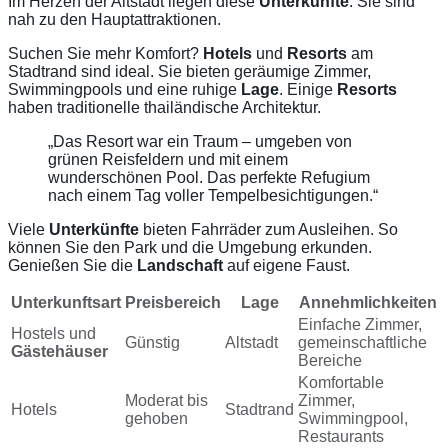
Im Herzen der Altstadt liegen diese
Unterkünfte
. Sie sind
nah zu den Hauptattraktionen.
Suchen Sie mehr Komfort?
Hotels
und
Resorts
am
Stadtrand sind ideal. Sie bieten geräumige Zimmer,
Swimmingpools und eine ruhige
Lage
. Einige
Resorts
haben traditionelle thailändische Architektur.
„Das Resort war ein Traum – umgeben von
grünen Reisfeldern und mit einem
wunderschönen Pool. Das perfekte Refugium
nach einem Tag voller Tempelbesichtigungen.“
Viele
Unterkünfte
bieten Fahrräder zum Ausleihen. So
können Sie den Park und die Umgebung erkunden.
Genießen Sie die
Landschaft
auf eigene Faust.
Unterkunftsart
Preisbereich
Lage
Annehmlichkeiten
Einfache Zimmer,
Hostels und
Günstig
Altstadt
gemeinschaftliche
Gästehäuser
Bereiche
Komfortable
Moderat bis
Zimmer,
Hotels
Stadtrand
gehoben
Swimmingpool,
Restaurants