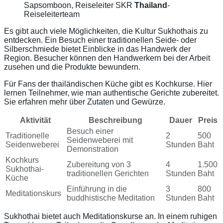
Sapsomboon, Reiseleiter SKR
Thailand
-
Reiseleiterteam
Es gibt auch viele Möglichkeiten, die Kultur Sukhothais zu
entdecken. Ein Besuch einer traditionellen Seide- oder
Silberschmiede bietet Einblicke in das Handwerk der
Region. Besucher können den Handwerkern bei der Arbeit
zusehen und die Produkte bewundern.
Für Fans der thailändischen Küche gibt es Kochkurse. Hier
lernen Teilnehmer, wie man authentische Gerichte zubereitet.
Sie erfahren mehr über Zutaten und Gewürze.
Aktivität
Beschreibung
Dauer
Preis
Besuch einer
Traditionelle
2
500
Seidenweberei mit
Seidenweberei
Stunden
Baht
Demonstration
Kochkurs
Zubereitung von 3
4
1.500
Sukhothai-
traditionellen Gerichten
Stunden
Baht
Küche
Einführung in die
3
800
Meditationskurs
buddhistische Meditation
Stunden
Baht
Sukhothai bietet auch Meditationskurse an. In einem ruhigen