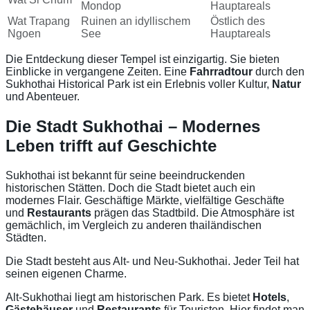
Mondop
Hauptareals
Wat Trapang
Ruinen an idyllischem
Östlich des
Ngoen
See
Hauptareals
Die Entdeckung dieser Tempel ist einzigartig. Sie bieten
Einblicke in vergangene Zeiten. Eine
Fahrradtour
durch den
Sukhothai Historical Park ist ein Erlebnis voller Kultur,
Natur
und Abenteuer.
Die Stadt Sukhothai – Modernes
Leben trifft auf Geschichte
Sukhothai ist bekannt für seine beeindruckenden
historischen Stätten. Doch die Stadt bietet auch ein
modernes Flair. Geschäftige Märkte, vielfältige Geschäfte
und
Restaurants
prägen das Stadtbild. Die Atmosphäre ist
gemächlich, im Vergleich zu anderen thailändischen
Städten.
Die Stadt besteht aus Alt- und Neu-Sukhothai. Jeder Teil hat
seinen eigenen Charme.
Alt-Sukhothai liegt am historischen Park. Es bietet
Hotels
,
Gästehäuser
und
Restaurants
für Touristen. Hier findet man