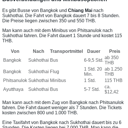
Es gibt Busse von Bangkok und
Chiang Mai
nach
Sukhothai. Die Fahrt von Bangkok dauert 7 bis 8 Stunden.
Die Preise liegen zwischen 350 und 550 THB.
Man kann auch mit dem Minibus von Phitsanulok nach
Sukhothai fahren. Die Fahrt dauert 1 Stunde und kostet 115
THB.
Von
Nach
Transportmittel
Dauer
Preis
ab 350
Bangkok
Sukhothai
Bus
6-9,5 Std.
THB
1 Std. 20
ab 1.250
Bangkok
Sukhothai
Flug
Min.
THB
Phitsanulok
Sukhothai
Minibus
1 Std.
115 THB
ca.
Ayutthaya
Sukhothai
Bus
5-7 Std.
$12,42
Man kann auch mit dem Zug von Bangkok nach Phitsanulok
fahren. Die Fahrt dauert weniger als 7 Stunden. Die Tickets
kosten zwischen 800 und 1.000 THB.
Eine Taxifahrt von Bangkok nach Sukhothai dauert bis zu 6
Stunden. Die Kosten liegen bei 7.000 THB. Man kann die