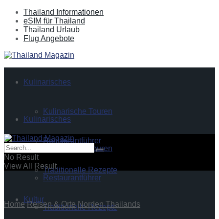
Thailand Informationen
eSIM für Thailand
Thailand Urlaub
Flug Angebote
Kulinarisches
Kulinarische Touren
Kulinarisches
Restaurantführer
Kulinarische Touren
No Result
View All Result
Traditionelle Rezepte
Restaurantführer
Kultur
Home
Reisen & Orte
Norden Thailands
Traditionelle Rezepte