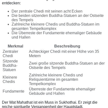
entdecken:
Der zentrale Chedi mit seinen acht Ecken
Die beiden sitzenden Buddha-Statuen an der Ostseite
des Tempels
Zahlreiche kleinere Chedis und Buddha-Statuen im
gesamten Tempelkomplex
Die Überreste der Fundamente ehemaliger Gebäude
und Hallen
Merkmal
Beschreibung
Zentraler
Achteckiger Chedi mit einer Höhe von 35
Chedi
Metern
Sitzende
Zwei große sitzende Buddha-Statuen an der
Buddha-
Ostseite des Tempels
Statuen
Zahlreiche kleinere Chedis und
Kleinere
Reliquientürme im gesamten
Chedis
Tempelkomplex
Überreste der Fundamente ehemaliger
Fundamente
Gebäude und Hallen
Der Wat Mahathat ist ein Muss in Sukhothai. Er zeigt die
reiche spirituelle Vergangenheit der Hauptstadt.