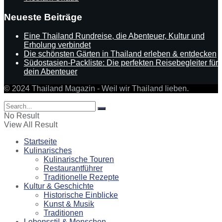
Neueste Beiträge
Eine Thailand Rundreise, die Abenteuer, Kultur und
Erholung verbindet
Die schönsten Gärten in Thailand erleben & entdecken
Südostasien-Packliste: Die perfekten Reisebegleiter für
dein Abenteuer
© 2024 Thailand Magazin - Weil wir Thailand lieben.
No Result
View All Result
Startseite
Kulinarisches
Kulinarische Touren
Restaurantführer
Traditionelle Rezepte
Kultur & Geschichte
Historische Einblicke
Kunst & Musik
Traditionen
Lebensstil & Menschen