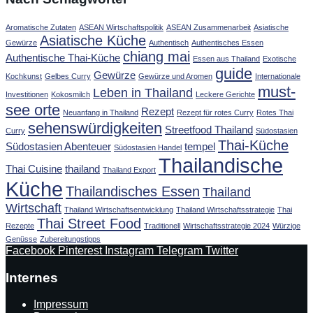
Aromatische Zutaten
ASEAN Wirtschaftspolitik
ASEAN Zusammenarbeit
Asiatische
Asiatische Küche
Gewürze
Authentisch
Authentisches Essen
chiang mai
Authentische Thai-Küche
Essen aus Thailand
Exotische
guide
Gewürze
Kochkunst
Gelbes Curry
Gewürze und Aromen
Internationale
must-
Leben in Thailand
Investitionen
Kokosmilch
Leckere Gerichte
see orte
Rezept
Neuanfang in Thailand
Rezept für rotes Curry
Rotes Thai
sehenswürdigkeiten
Streetfood Thailand
Curry
Südostasien
Thai-Küche
Südostasien Abenteuer
tempel
Südostasien Handel
Thailandische
Thai Cuisine
thailand
Thailand Export
Küche
Thailandisches Essen
Thailand
Wirtschaft
Thailand Wirtschaftsentwicklung
Thailand Wirtschaftsstrategie
Thai
Thai Street Food
Rezepte
Traditionell
Wirtschaftsstrategie 2024
Würzige
Genüsse
Zubereitungstipps
Facebook
Pinterest
Instagram
Telegram
Twitter
Internes
Impressum