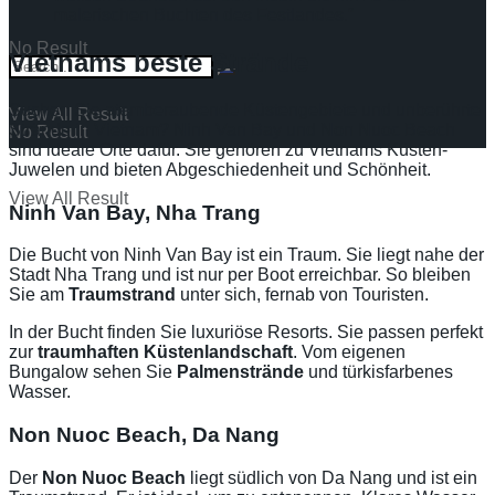
malerischen Buchten des Festlandes.“
No Result
Vietnams beste Strände
Suchen Sie atemberaubende Küstengebiete und unberührte
View All Result
Strände in Vietnam? Ninh Van Bay und Non Nuoc Beach
No Result
sind ideale Orte dafür. Sie gehören zu Vietnams Küsten-
Juwelen und bieten Abgeschiedenheit und Schönheit.
View All Result
Ninh Van Bay, Nha Trang
Die Bucht von Ninh Van Bay ist ein Traum. Sie liegt nahe der
Stadt Nha Trang und ist nur per Boot erreichbar. So bleiben
Sie am
Traumstrand
unter sich, fernab von Touristen.
In der Bucht finden Sie luxuriöse Resorts. Sie passen perfekt
zur
traumhaften Küstenlandschaft
. Vom eigenen
Bungalow sehen Sie
Palmenstrände
und türkisfarbenes
Wasser.
Non Nuoc Beach, Da Nang
Der
Non Nuoc Beach
liegt südlich von Da Nang und ist ein