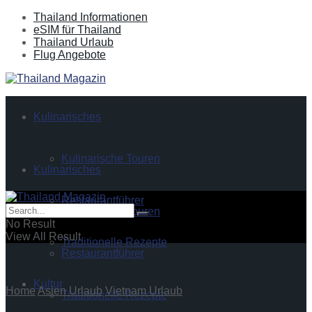
Thailand Informationen
eSIM für Thailand
Thailand Urlaub
Flug Angebote
Kulinarisches
Kulinarische Touren
Kulinarisches
Restaurantführer
Kulinarische Touren
No Result
View All Result
Traditionelle Rezepte
Restaurantführer
Kultur
Home
Asien Urlaub
Vietnam Urlaub
Traditionelle Rezepte